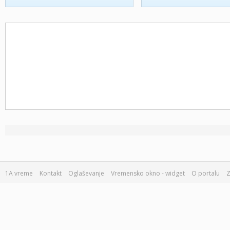
1A vreme
Kontakt
Oglaševanje
Vremensko okno - widget
O portalu
Z