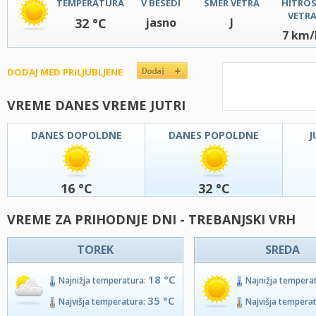
TEMPERATURA
V BESEDI
SMER VETRA
HITRO
VETR
32 °C
jasno
J
7 km/
DODAJ MED PRILJUBLJENE
VREME DANES VREME JUTRI
DANES DOPOLDNE
DANES POPOLDNE
J
16 °C
32 °C
VREME ZA PRIHODNJE DNI - TREBANJSKI VRH
TOREK
SREDA
18 °C
Najnižja temperatura:
Najnižja tempera
35 °C
Najvišja temperatura:
Najvišja tempera