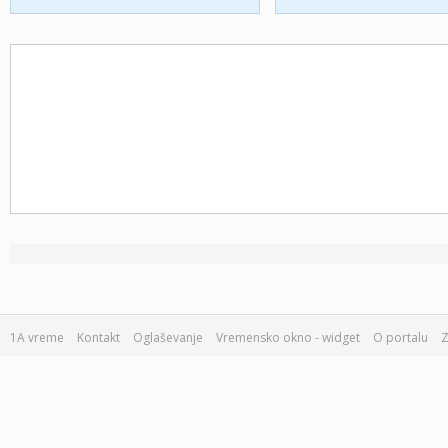
1A vreme
Kontakt
Oglaševanje
Vremensko okno - widget
O portalu
Z