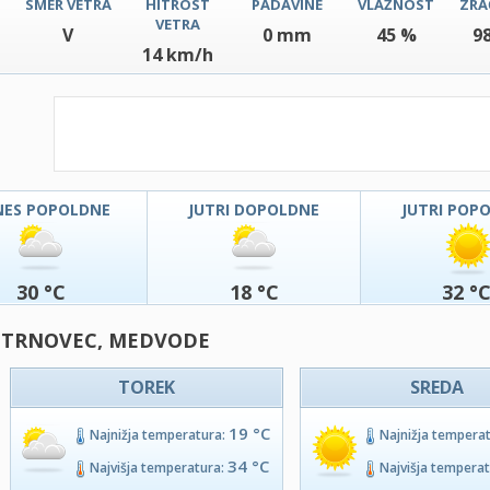
SMER VETRA
HITROST
PADAVINE
VLAŽNOST
ZRA
VETRA
V
0 mm
45 %
9
14 km/h
NES POPOLDNE
JUTRI DOPOLDNE
JUTRI POP
30 °C
18 °C
32 °
- TRNOVEC, MEDVODE
TOREK
SREDA
19 °C
Najnižja temperatura:
Najnižja tempera
34 °C
Najvišja temperatura:
Najvišja tempera