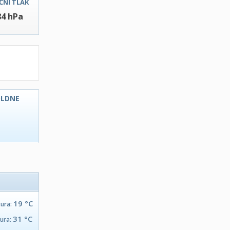
ČNI TLAK
84 hPa
OLDNE
C
19 °C
tura:
31 °C
tura: