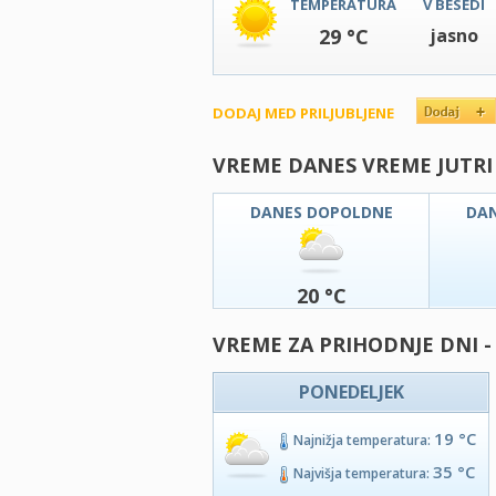
TEMPERATURA
V BESEDI
29 °C
jasno
DODAJ MED PRILJUBLJENE
VREME DANES VREME JUTRI
DANES DOPOLDNE
DA
20 °C
VREME ZA PRIHODNJE DNI 
PONEDELJEK
19 °C
Najnižja temperatura:
35 °C
Najvišja temperatura: