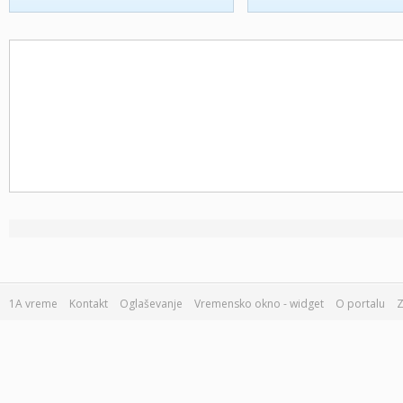
1A vreme
Kontakt
Oglaševanje
Vremensko okno - widget
O portalu
Z