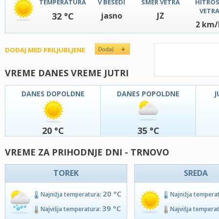
TEMPERATURA
V BESEDI
SMER VETRA
HITRO
VETR
32 °C
jasno
JZ
2 km/
DODAJ MED PRILJUBLJENE
VREME DANES VREME JUTRI
DANES DOPOLDNE
DANES POPOLDNE
J
20 °C
35 °C
VREME ZA PRIHODNJE DNI - TRNOVO
TOREK
SREDA
20 °C
Najnižja temperatura:
Najnižja tempera
39 °C
Najvišja temperatura:
Najvišja tempera