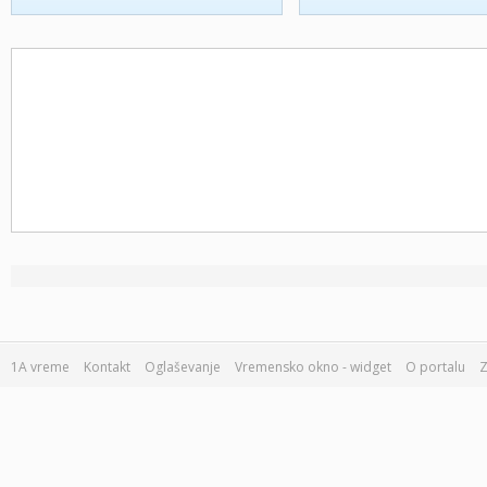
1A vreme
Kontakt
Oglaševanje
Vremensko okno - widget
O portalu
Z