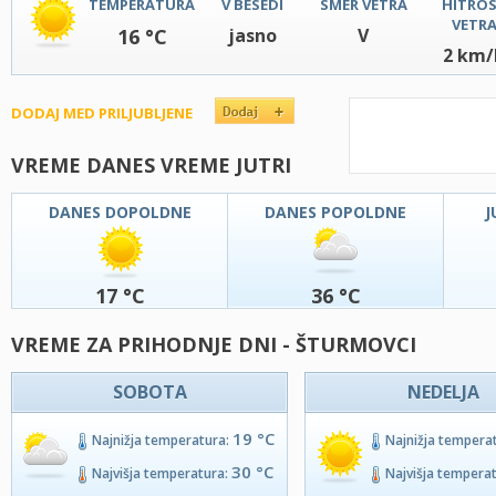
TEMPERATURA
V BESEDI
SMER VETRA
HITRO
VETR
16 °C
jasno
V
2 km/
DODAJ MED PRILJUBLJENE
VREME DANES VREME JUTRI
DANES DOPOLDNE
DANES POPOLDNE
J
17 °C
36 °C
VREME ZA PRIHODNJE DNI - ŠTURMOVCI
SOBOTA
NEDELJA
19 °C
Najnižja temperatura:
Najnižja tempera
30 °C
Najvišja temperatura:
Najvišja tempera