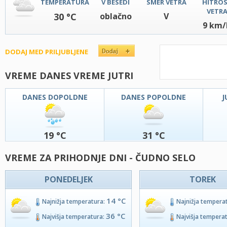
TEMPERATURA
V BESEDI
SMER VETRA
HITRO
VETR
30 °C
oblačno
V
9 km/
DODAJ MED PRILJUBLJENE
VREME DANES VREME JUTRI
DANES DOPOLDNE
DANES POPOLDNE
J
19 °C
31 °C
VREME ZA PRIHODNJE DNI - ČUDNO SELO
PONEDELJEK
TOREK
14 °C
Najnižja temperatura:
Najnižja tempera
36 °C
Najvišja temperatura:
Najvišja tempera