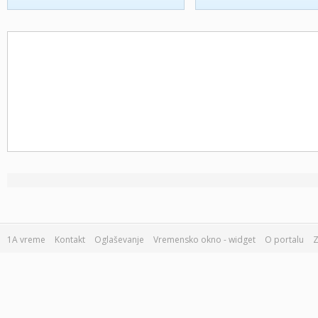
1A vreme
Kontakt
Oglaševanje
Vremensko okno - widget
O portalu
Z