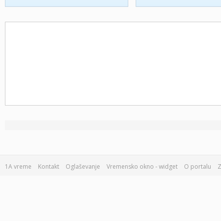
1A vreme
Kontakt
Oglaševanje
Vremensko okno - widget
O portalu
Z