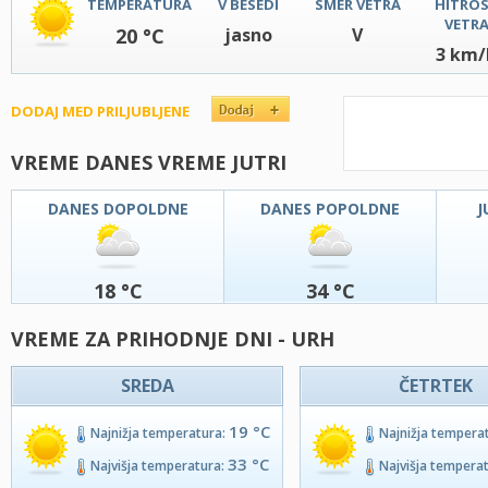
TEMPERATURA
V BESEDI
SMER VETRA
HITRO
VETR
20 °C
jasno
V
3 km/
DODAJ MED PRILJUBLJENE
VREME DANES VREME JUTRI
DANES DOPOLDNE
DANES POPOLDNE
J
18 °C
34 °C
VREME ZA PRIHODNJE DNI - URH
SREDA
ČETRTEK
19 °C
Najnižja temperatura:
Najnižja tempera
33 °C
Najvišja temperatura:
Najvišja tempera