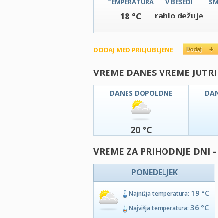
TEMPERATURA
V BESEDI
SM
18 °C
rahlo dežuje
DODAJ MED PRILJUBLJENE
VREME DANES VREME JUTRI
DANES DOPOLDNE
DA
20 °C
VREME ZA PRIHODNJE DNI -
PONEDELJEK
19 °C
Najnižja temperatura:
36 °C
Najvišja temperatura: