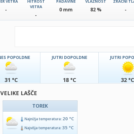
ER VETRA
HITROST
PADAVINE
VLAŽNOST
ZRAČNI TL
VETRA
-
0 mm
82 %
-
-
NES POPOLDNE
JUTRI DOPOLDNE
JUTRI POP
31 °C
18 °C
32 °
 VELIKE LAŠČE
TOREK
20 °C
Najnižja temperatura:
35 °C
Najvišja temperatura: