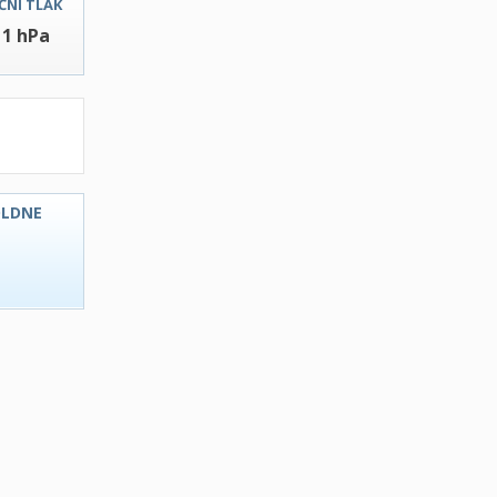
ČNI TLAK
11 hPa
OLDNE
C