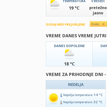
TEMPERATURA
V BESEDI
19 °C
pretežno
jasno
DODAJ MED PRILJUBLJENE
VREME DANES VREME JUTRI
DANES DOPOLDNE
DA
18 °C
VREME ZA PRIHODNJE DNI -
NEDELJA
14 °C
Najnižja temperatura:
32 °C
Najvišja temperatura: