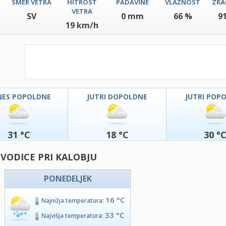
SMER VETRA
HITROST
PADAVINE
VLAŽNOST
ZRA
VETRA
SV
0 mm
66 %
9
19 km/h
NES POPOLDNE
JUTRI DOPOLDNE
JUTRI POP
31 °C
18 °C
30 °
 VODICE PRI KALOBJU
PONEDELJEK
16 °C
Najnižja temperatura:
33 °C
Najvišja temperatura: