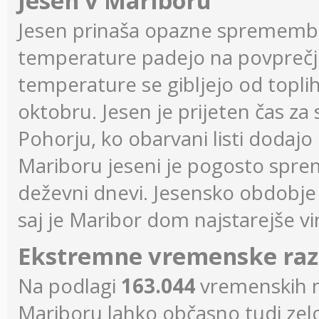
Jesen v Mariboru
Jesen prinaša opazne sprememb
temperature padejo na povprečj
temperature se gibljejo od topli
oktobru. Jesen je prijeten čas z
Pohorju, ko obarvani listi dodajo
Mariboru jeseni je pogosto sprem
deževni dnevi. Jesensko obdobje j
saj je Maribor dom najstarejše vi
Ekstremne vremenske ra
Na podlagi
163.044
vremenskih m
Mariboru lahko občasno tudi zel