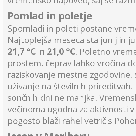
vremensko napoved, saj se razme
Pomlad in poletje
Spomladi in poleti postane vreme
Najtoplejša meseca sta junij in j
21,7 °C
in
21,0 °C
. Poletno vreme
prostem, čeprav lahko vročina d
raziskovanje mestne zgodovine, 
uživanje na številnih prireditvah
sončnih dni ne manjka. Vremensk
večinoma ugodna za aktivnosti v 
pogosto blaži rahel vetrič s Pohor