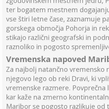
zgodovinskem mestnem jedru, Poho
ter bogatem mestnem dogajanju.
vse štiri letne čase, zaznamuje pa
gorskega območja Pohorja in reke 
stikajo različni geografski in pod
raznoliko in pogosto spremenljiv
Vremenska napoved Mari
Za najbolj natančno vremensko n
njegovo lego ob reki Dravi, ki vp
vremenske razmere. Povprečna l
kar kaže na zmerno kontinental
Maribor se pogosto razlikuje od 