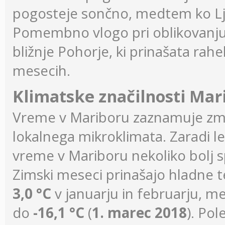
pogosteje sončno, medtem ko Lj
Pomembno vlogo pri oblikovanju
bližnje Pohorje, ki prinašata rahel
mesecih.
Klimatske značilnosti Mar
Vreme v Mariboru zaznamuje zme
lokalnega mikroklimata. Zaradi leg
vreme v Mariboru nekoliko bolj sp
Zimski meseci prinašajo hladne
3,0 °C
v januarju in februarju, 
do
-16,1 °C
(
1. marec 2018
). Pol