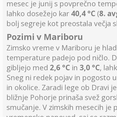
mesec je junij s povprečno tem
lahko dosežejo kar
40,4 °C
(
8. a
bolj segreje kot preostala večja 
Pozimi v Mariboru
Zimsko vreme v Mariboru je hlad
temperature padejo pod ničlo. 
gibljejo med
2,6 °C
in
3,0 °C
, lah
Sneg ni redek pojav in pogosto u
in okolice. Zaradi lege ob Dravi 
bližnje Pohorje prinaša svež gors
smučanje. V zimskih mesecih je p