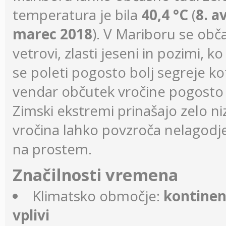
temperatura je bila
40,4 °C
(
8. a
marec 2018
). V Mariboru se obč
vetrovi, zlasti jeseni in pozimi,
se poleti pogosto bolj segreje k
vendar občutek vročine pogosto u
Zimski ekstremi prinašajo zelo 
vročina lahko povzroča nelagodje
na prostem.
Značilnosti vremena
Klimatsko območje:
kontinen
vplivi