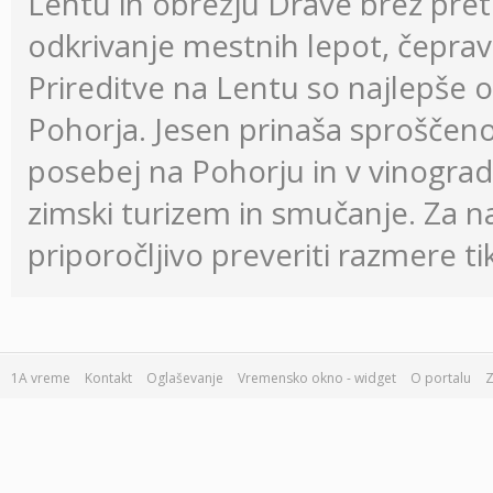
Lentu in obrežju Drave brez preti
odkrivanje mestnih lepot, čeprav
Prireditve na Lentu so najlepše 
Pohorja. Jesen prinaša sproščeno
posebej na Pohorju in v vinogra
zimski turizem in smučanje. Za n
priporočljivo preveriti razmere t
1A vreme
Kontakt
Oglaševanje
Vremensko okno - widget
O portalu
Z