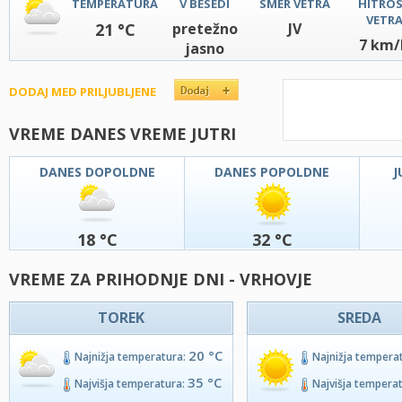
TEMPERATURA
V BESEDI
SMER VETRA
HITRO
VETR
21 °C
pretežno
JV
7 km/
jasno
DODAJ MED PRILJUBLJENE
VREME DANES VREME JUTRI
DANES DOPOLDNE
DANES POPOLDNE
J
18 °C
32 °C
VREME ZA PRIHODNJE DNI - VRHOVJE
TOREK
SREDA
20 °C
Najnižja temperatura:
Najnižja tempera
35 °C
Najvišja temperatura:
Najvišja tempera