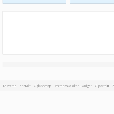
1A vreme
Kontakt
Oglaševanje
Vremensko okno - widget
O portalu
Z