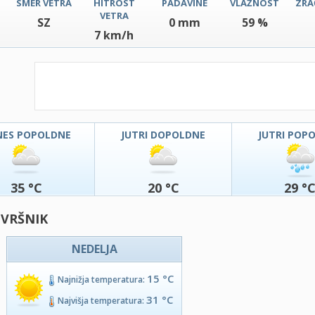
SMER VETRA
HITROST
PADAVINE
VLAŽNOST
ZRA
VETRA
SZ
0 mm
59 %
7 km/h
NES POPOLDNE
JUTRI DOPOLDNE
JUTRI POP
35 °C
20 °C
29 °
 VRŠNIK
NEDELJA
15 °C
Najnižja temperatura:
31 °C
Najvišja temperatura: