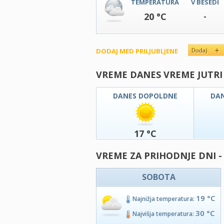
TEMPERATURA
V BESEDI
20 °C
-
DODAJ MED PRILJUBLJENE
VREME DANES VREME JUTRI
DANES DOPOLDNE
DA
17 °C
VREME ZA PRIHODNJE DNI -
SOBOTA
19 °C
Najnižja temperatura:
30 °C
Najvišja temperatura: