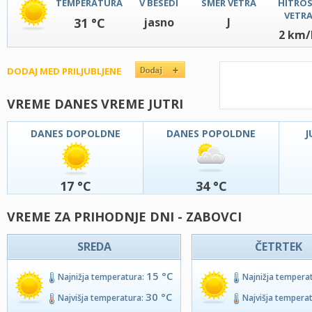
TEMPERATURA
V BESEDI
SMER VETRA
HITRO
VETR
31 °C
jasno
J
2 km/
DODAJ MED PRILJUBLJENE
VREME DANES VREME JUTRI
DANES DOPOLDNE
DANES POPOLDNE
J
17 °C
34 °C
VREME ZA PRIHODNJE DNI - ZABOVCI
SREDA
ČETRTEK
15 °C
Najnižja temperatura:
Najnižja tempera
30 °C
Najvišja temperatura:
Najvišja tempera