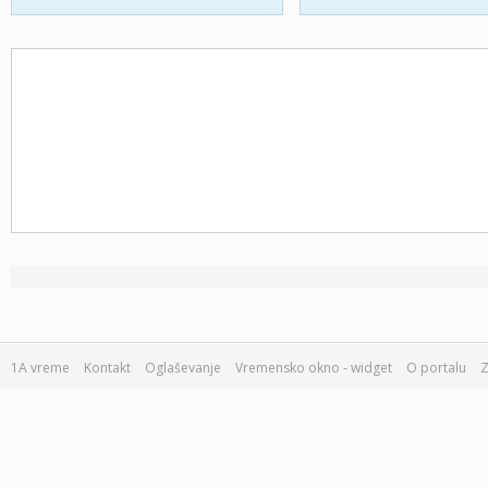
1A vreme
Kontakt
Oglaševanje
Vremensko okno - widget
O portalu
Z