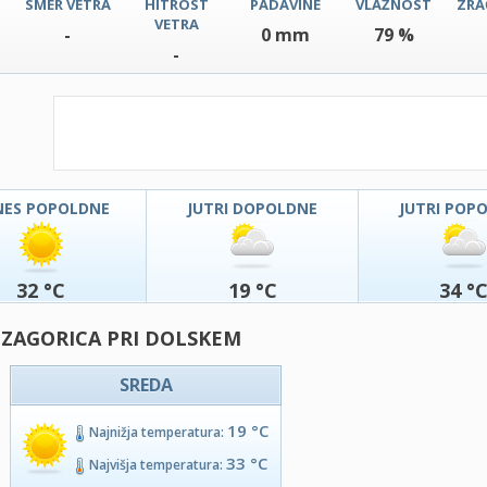
SMER VETRA
HITROST
PADAVINE
VLAŽNOST
ZRA
VETRA
-
0 mm
79 %
-
NES POPOLDNE
JUTRI DOPOLDNE
JUTRI POP
32 °C
19 °C
34 °
 ZAGORICA PRI DOLSKEM
SREDA
19 °C
Najnižja temperatura:
33 °C
Najvišja temperatura: