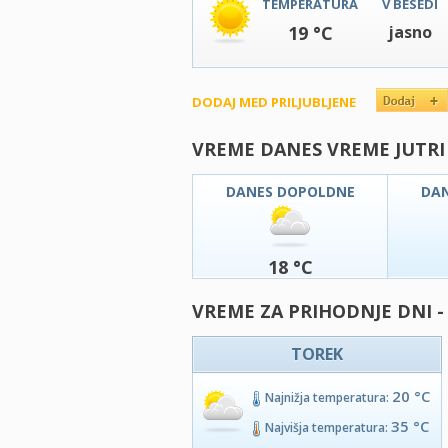
TEMPERATURA
V BESEDI
19 °C
jasno
DODAJ MED PRILJUBLJENE
VREME DANES VREME JUTRI
DANES DOPOLDNE
DA
18 °C
VREME ZA PRIHODNJE DNI -
TOREK
20 °C
Najnižja temperatura:
35 °C
Najvišja temperatura: