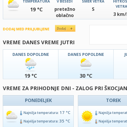
TEMPERATURA
V BESEDI
SMER VETRA
HITRO
VETR
19 °C
pretežno
S
3 km/
oblačno
DODAJ MED PRILJUBLJENE
VREME DANES VREME JUTRI
DANES DOPOLDNE
DANES POPOLDNE
J
19 °C
30 °C
VREME ZA PRIHODNJE DNI - ZALOG PRI ŠKOCJA
PONEDELJEK
TOREK
17 °C
Najnižja temperatura:
Najnižja tempera
35 °C
Najvišja temperatura:
Najvišja tempera