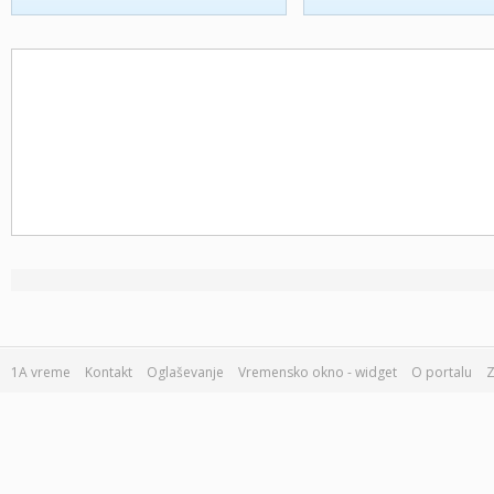
1A vreme
Kontakt
Oglaševanje
Vremensko okno - widget
O portalu
Z