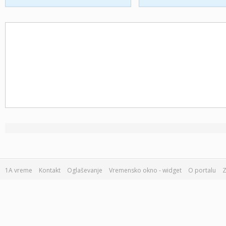
1A vreme
Kontakt
Oglaševanje
Vremensko okno - widget
O portalu
Z