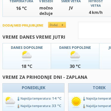
TEMPERATURA
V BESEDI
SMER VETRA
HITROST
VETRA
16 °C
močno
JV
4 km/h
dežuje
DODAJ MED PRILJUBLJENE
VREME DANES VREME JUTRI
DANES DOPOLDNE
DANES POPOLDNE
J
18 °C
30 °C
VREME ZA PRIHODNJE DNI - ZAPLANA
PONEDELJEK
TOREK
14 °C
Najnižja temperatura:
Najnižja tempera
33 °C
Najvišja temperatura:
Najvišja tempera