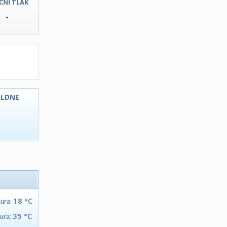
ČNI TLAK
-
OLDNE
C
18 °C
tura:
35 °C
tura: