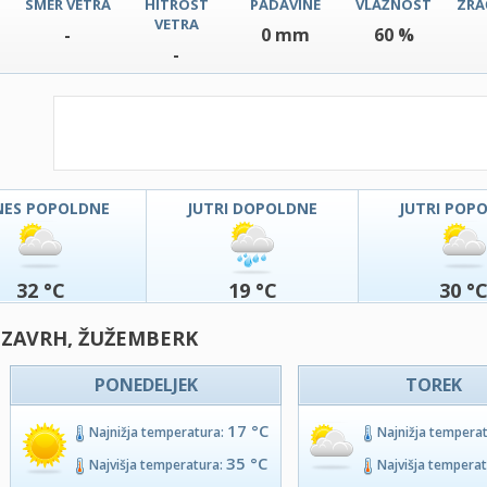
SMER VETRA
HITROST
PADAVINE
VLAŽNOST
ZRA
VETRA
-
0 mm
60 %
-
NES POPOLDNE
JUTRI DOPOLDNE
JUTRI POP
32 °C
19 °C
30 °
- ZAVRH, ŽUŽEMBERK
PONEDELJEK
TOREK
17 °C
Najnižja temperatura:
Najnižja tempera
35 °C
Najvišja temperatura:
Najvišja tempera