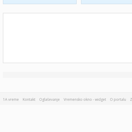
1A vreme
Kontakt
Oglaševanje
Vremensko okno - widget
O portalu
Z