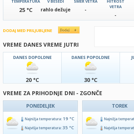
TEMPERATURA
V BESEDI
SMER VETRA
HITROST
VETRA
25 °C
rahlo dežuje
-
-
DODAJ MED PRILJUBLJENE
VREME DANES VREME JUTRI
DANES DOPOLDNE
DANES POPOLDNE
J
20 °C
30 °C
VREME ZA PRIHODNJE DNI - ZGONČE
PONEDELJEK
TOREK
19 °C
Najnižja temperatura:
Najnižja tempera
35 °C
Najvišja temperatura:
Najvišja tempera