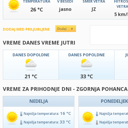
TEMPERATURA
V BESEDI
SMER VETRA
HITRO
VETR
26 °C
jasno
JZ
5 km/
DODAJ MED PRILJUBLJENE
VREME DANES VREME JUTRI
DANES DOPOLDNE
DANES POPOLDNE
J
21 °C
33 °C
VREME ZA PRIHODNJE DNI - ZGORNJA POHANCA
NEDELJA
PONEDELJEK
16 °C
Najnižja temperatura:
Najnižja tempera
33 °C
Najvišja temperatura:
Najvišja tempera