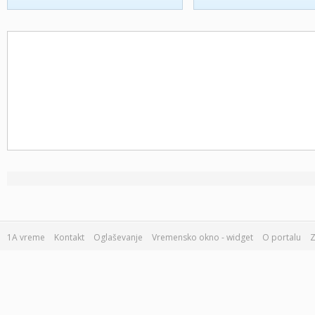
1A vreme
Kontakt
Oglaševanje
Vremensko okno - widget
O portalu
Z