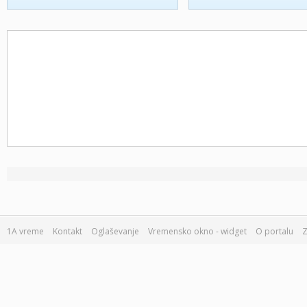
1A vreme
Kontakt
Oglaševanje
Vremensko okno - widget
O portalu
Z