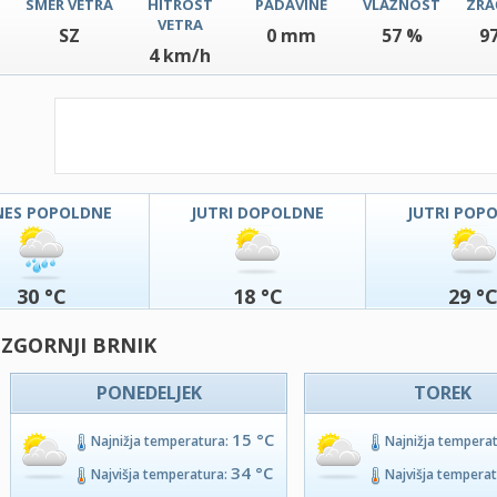
SMER VETRA
HITROST
PADAVINE
VLAŽNOST
ZRA
VETRA
SZ
0 mm
57 %
9
4 km/h
NES POPOLDNE
JUTRI DOPOLDNE
JUTRI POP
30 °C
18 °C
29 °
 ZGORNJI BRNIK
PONEDELJEK
TOREK
15 °C
Najnižja temperatura:
Najnižja tempera
34 °C
Najvišja temperatura:
Najvišja tempera