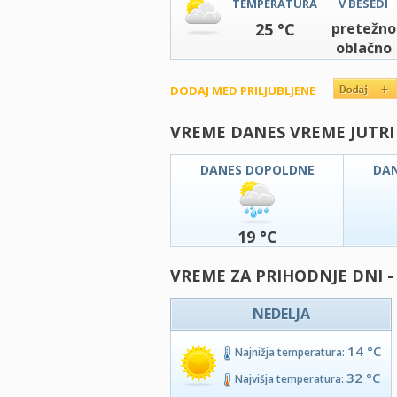
TEMPERATURA
V BESEDI
25 °C
pretežno
oblačno
DODAJ MED PRILJUBLJENE
VREME DANES VREME JUTRI
DANES DOPOLDNE
DA
19 °C
VREME ZA PRIHODNJE DNI -
NEDELJA
14 °C
Najnižja temperatura:
32 °C
Najvišja temperatura: