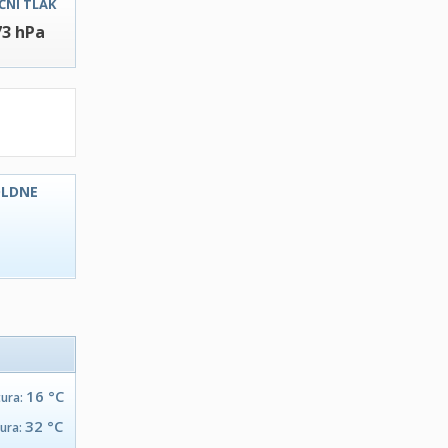
ČNI TLAK
73 hPa
OLDNE
C
16 °C
tura:
32 °C
tura: