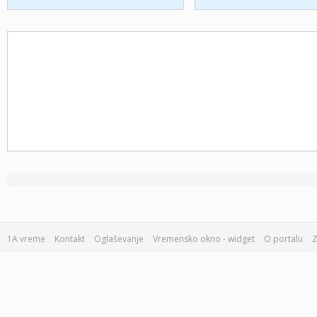
1A vreme
Kontakt
Oglaševanje
Vremensko okno - widget
O portalu
Z