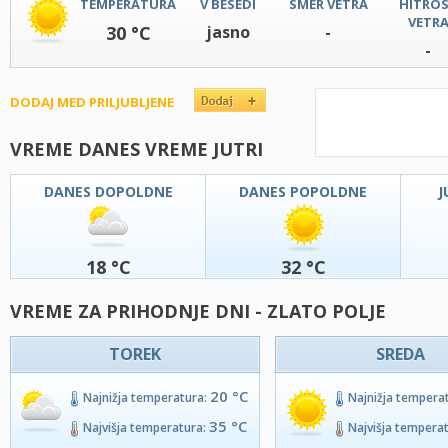
TEMPERATURA
V BESEDI
SMER VETRA
HITRO
VETR
30 °C
jasno
-
-
DODAJ MED PRILJUBLJENE
VREME DANES VREME JUTRI
DANES DOPOLDNE
DANES POPOLDNE
J
18 °C
32 °C
VREME ZA PRIHODNJE DNI - ZLATO POLJE
TOREK
SREDA
20 °C
Najnižja temperatura:
Najnižja tempera
35 °C
Najvišja temperatura:
Najvišja tempera