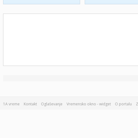
1A vreme
Kontakt
Oglaševanje
Vremensko okno - widget
O portalu
Z