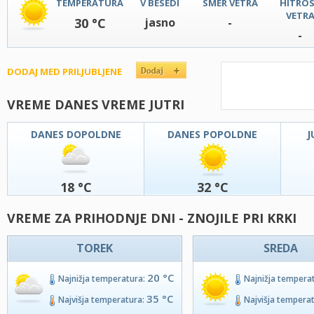
TEMPERATURA
V BESEDI
SMER VETRA
HITRO
VETR
30 °C
jasno
-
-
DODAJ MED PRILJUBLJENE
VREME DANES VREME JUTRI
DANES DOPOLDNE
DANES POPOLDNE
J
18 °C
32 °C
VREME ZA PRIHODNJE DNI - ZNOJILE PRI KRKI
TOREK
SREDA
20 °C
Najnižja temperatura:
Najnižja tempera
35 °C
Najvišja temperatura:
Najvišja tempera