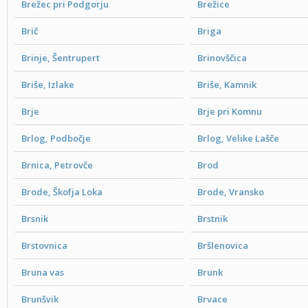
Brežec pri Podgorju
Brežice
Brič
Briga
Brinje, Šentrupert
Brinovščica
Briše, Izlake
Briše, Kamnik
Brje
Brje pri Komnu
Brlog, Podbočje
Brlog, Velike Lašče
Brnica, Petrovče
Brod
Brode, Škofja Loka
Brode, Vransko
Brsnik
Brstnik
Brstovnica
Bršlenovica
Bruna vas
Brunk
Brunšvik
Brvace