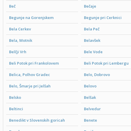
Beč
Bečaje
Begunje na Gorenjskem
Begunje pri Cerknici
Bela Cerkev
Bela Peč
Bela, Motnik
Belavšek
Belčji Vrh
Bele Vode
Beli Potok pri Frankolovem
Beli Potok pri Lembergu
Belica, Polhov Gradec
Belo, Dobrovo
Belo, Šmarje pri Jelšah
Belovo
Belsko
Belšak
Beltinci
Belvedur
Benedikt v Slovenskih goricah
Benete