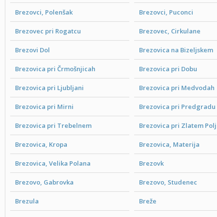
Brezovci, Polenšak
Brezovci, Puconci
Brezovec pri Rogatcu
Brezovec, Cirkulane
Brezovi Dol
Brezovica na Bizeljskem
Brezovica pri Črmošnjicah
Brezovica pri Dobu
Brezovica pri Ljubljani
Brezovica pri Medvodah
Brezovica pri Mirni
Brezovica pri Predgradu
Brezovica pri Trebelnem
Brezovica pri Zlatem Pol
Brezovica, Kropa
Brezovica, Materija
Brezovica, Velika Polana
Brezovk
Brezovo, Gabrovka
Brezovo, Studenec
Brezula
Breže