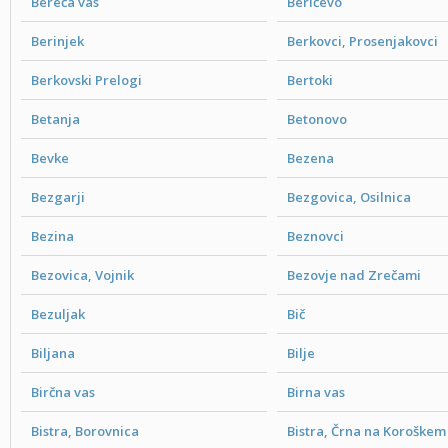
Bereča vas
Beričevo
Berinjek
Berkovci, Prosenjakovci
Berkovski Prelogi
Bertoki
Betanja
Betonovo
Bevke
Bezena
Bezgarji
Bezgovica, Osilnica
Bezina
Beznovci
Bezovica, Vojnik
Bezovje nad Zrečami
Bezuljak
Bič
Biljana
Bilje
Birčna vas
Birna vas
Bistra, Borovnica
Bistra, Črna na Koroškem