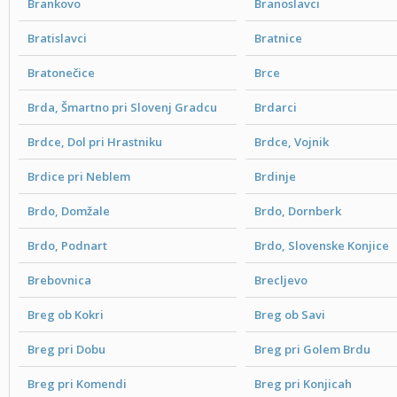
Brankovo
Branoslavci
Bratislavci
Bratnice
Bratonečice
Brce
Brda, Šmartno pri Slovenj Gradcu
Brdarci
Brdce, Dol pri Hrastniku
Brdce, Vojnik
Brdice pri Neblem
Brdinje
Brdo, Domžale
Brdo, Dornberk
Brdo, Podnart
Brdo, Slovenske Konjice
Brebovnica
Brecljevo
Breg ob Kokri
Breg ob Savi
Breg pri Dobu
Breg pri Golem Brdu
Breg pri Komendi
Breg pri Konjicah