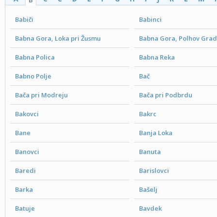
Babiči
Babinci
Babna Gora, Loka pri Žusmu
Babna Gora, Polhov Gra
Babna Polica
Babna Reka
Babno Polje
Bač
Bača pri Modreju
Bača pri Podbrdu
Bakovci
Bakrc
Bane
Banja Loka
Banovci
Banuta
Baredi
Barislovci
Barka
Bašelj
Batuje
Bavdek