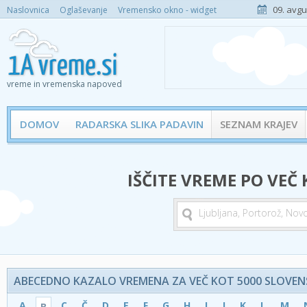
09. avgu
Naslovnica
Oglaševanje
Vremensko okno - widget
vreme in vremenska napoved
DOMOV
RADARSKA SLIKA PADAVIN
SEZNAM KRAJEV
IŠČITE VREME PO VEČ
ABECEDNO KAZALO VREMENA ZA VEČ KOT 5000 SLOVENS
A
C
Č
D
E
F
G
H
I
J
K
L
M
B