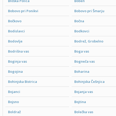
Bloška Polica
Boben
Bobovo pri Ponikvi
Bobovo pri Šmarju
Bočkovo
Bočna
Bodislavci
Bodkovci
Bodovlje
Bodrež, Grobelno
Bodrišna vas
Boga vas
Boginja vas
Bogneča vas
Bogojina
Boharina
Bohinjska Bistrica
Bohinjska Češnjica
Bojanci
Bojanja vas
Bojsno
Bojtina
Boldraž
Bolečka vas