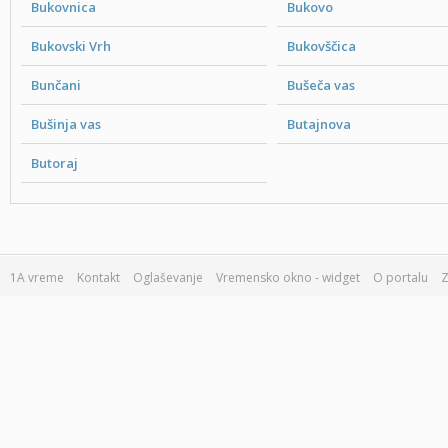
Bukovnica
Bukovo
Bukovski Vrh
Bukovščica
Bunčani
Bušeča vas
Bušinja vas
Butajnova
Butoraj
1A vreme
Kontakt
Oglaševanje
Vremensko okno - widget
O portalu
Z