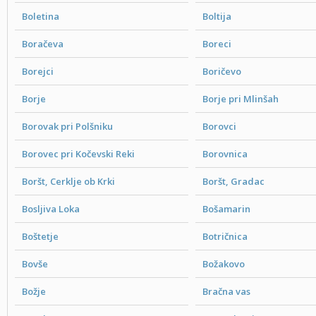
Boletina
Boltija
Boračeva
Boreci
Borejci
Boričevo
Borje
Borje pri Mlinšah
Borovak pri Polšniku
Borovci
Borovec pri Kočevski Reki
Borovnica
Boršt, Cerklje ob Krki
Boršt, Gradac
Bosljiva Loka
Bošamarin
Boštetje
Botričnica
Bovše
Božakovo
Božje
Bračna vas