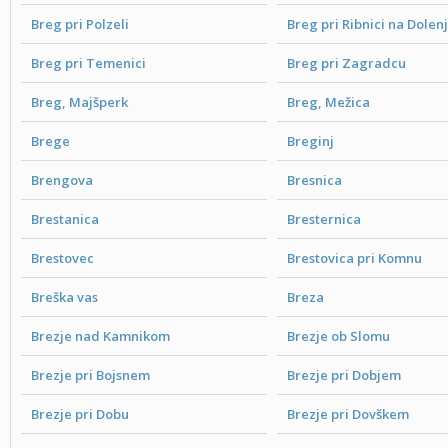
Breg pri Polzeli
Breg pri Ribnici na Dole
Breg pri Temenici
Breg pri Zagradcu
Breg, Majšperk
Breg, Mežica
Brege
Breginj
Brengova
Bresnica
Brestanica
Bresternica
Brestovec
Brestovica pri Komnu
Breška vas
Breza
Brezje nad Kamnikom
Brezje ob Slomu
Brezje pri Bojsnem
Brezje pri Dobjem
Brezje pri Dobu
Brezje pri Dovškem