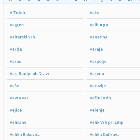
V Zideh
Vače
Vajgen
Valburga
Valterski Vrh
Vanetina
Varda
Vareja
Varoš
Varpolje
Vas, Radlje ob Dravi
Vaseno
Vaše
Vatovlje
Vavta vas
Večje Brdo
Vejice
Velenje
Veličane
Velik Vrh pri Litiji
Velika Bukovica
Velika Dobrava