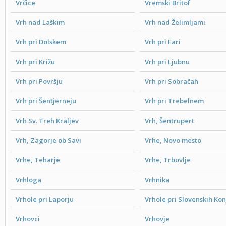
Vrčice
Vremski Britof
Vrh nad Laškim
Vrh nad Želimljami
Vrh pri Dolskem
Vrh pri Fari
Vrh pri Križu
Vrh pri Ljubnu
Vrh pri Površju
Vrh pri Sobračah
Vrh pri Šentjerneju
Vrh pri Trebelnem
Vrh Sv. Treh Kraljev
Vrh, Šentrupert
Vrh, Zagorje ob Savi
Vrhe, Novo mesto
Vrhe, Teharje
Vrhe, Trbovlje
Vrhloga
Vrhnika
Vrhole pri Laporju
Vrhole pri Slovenskih Kon
Vrhovci
Vrhovje