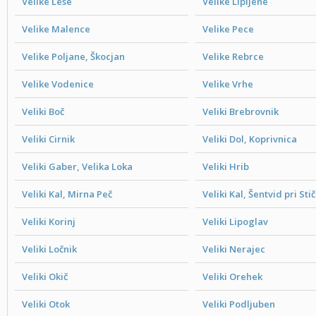
Velike Lese
Velike Lipljene
Velike Malence
Velike Pece
Velike Poljane, Škocjan
Velike Rebrce
Velike Vodenice
Velike Vrhe
Veliki Boč
Veliki Brebrovnik
Veliki Cirnik
Veliki Dol, Koprivnica
Veliki Gaber, Velika Loka
Veliki Hrib
Veliki Kal, Mirna Peč
Veliki Kal, Šentvid pri Stič
Veliki Korinj
Veliki Lipoglav
Veliki Ločnik
Veliki Nerajec
Veliki Okič
Veliki Orehek
Veliki Otok
Veliki Podljuben