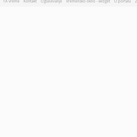
1A vreme
Kontakt
Oglaševanje
Vremensko okno - widget
O portalu
Z