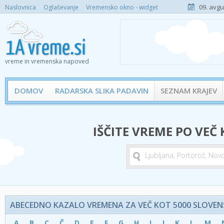
09. avgu
Naslovnica
Oglaševanje
Vremensko okno - widget
vreme in vremenska napoved
DOMOV
RADARSKA SLIKA PADAVIN
SEZNAM KRAJEV
IŠČITE VREME PO VEČ
ABECEDNO KAZALO VREMENA ZA VEČ KOT 5000 SLOVENS
A
B
C
Č
D
E
F
G
H
I
J
K
L
M