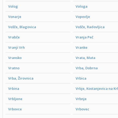
Volog
Vologa
Vonarje
Vopovlje
Vošče, Blagovica
Vošče, Radovljica
Vrabče
Vranja Peč
Vranji Vrh
Vranke
Vransko
Vrata, Muta
Vratno
Vrba, Dobrna
Vrba, Žirovnica
Vrbica
Vrbina
Vrbje, Kostanjevica na Kr
Vrbljene
Vrbnje
Vrbovce
Vrbovec