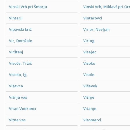
Vinski Vrh pri Šmarju
Vinski Vrh, Miklavž pri O
Vintarji
Vintarovci
Vipavski križ
Vir pri Nevljah
Vir, Domžale
Virlog
Virštanj
Visejec
Visoče, Tržič
Visoko
Visoko, Ig
Visole
Viševca
Viševek
Višnja vas
Višnje
Vitan Vodranci
Vitanje
Vitna vas
Vitomarci