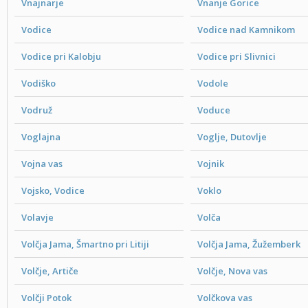
Vnajnarje
Vnanje Gorice
Vodice
Vodice nad Kamnikom
Vodice pri Kalobju
Vodice pri Slivnici
Vodiško
Vodole
Vodruž
Voduce
Voglajna
Voglje, Dutovlje
Vojna vas
Vojnik
Vojsko, Vodice
Voklo
Volavje
Volča
Volčja Jama, Šmartno pri Litiji
Volčja Jama, Žužemberk
Volčje, Artiče
Volčje, Nova vas
Volčji Potok
Volčkova vas