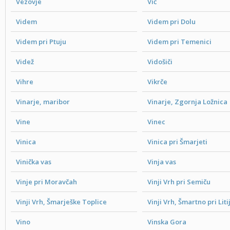
Vezovje
Vič
Videm
Videm pri Dolu
Videm pri Ptuju
Videm pri Temenici
Videž
Vidošiči
Vihre
Vikrče
Vinarje, maribor
Vinarje, Zgornja Ložnica
Vine
Vinec
Vinica
Vinica pri Šmarjeti
Vinička vas
Vinja vas
Vinje pri Moravčah
Vinji Vrh pri Semiču
Vinji Vrh, Šmarješke Toplice
Vinji Vrh, Šmartno pri Litij
Vino
Vinska Gora